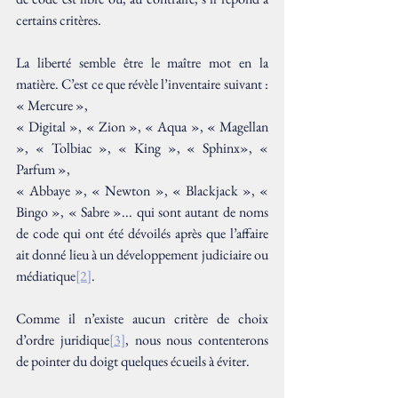
certains critères.
La liberté semble être le maître mot en la 
matière. C’est ce que révèle l’inventaire suivant : 
« Mercure »,  
« Digital », « Zion », « Aqua », « Magellan 
», « Tolbiac », « King », « Sphinx», « 
Parfum », 
« Abbaye », « Newton », « Blackjack », « 
Bingo », « Sabre »... qui sont autant de noms 
de code qui ont été dévoilés après que l’affaire 
ait donné lieu à un développement judiciaire ou 
médiatique
[2]
.
Comme il n’existe aucun critère de choix 
d’ordre juridique
[3]
, nous nous contenterons 
de pointer du doigt quelques écueils à éviter.